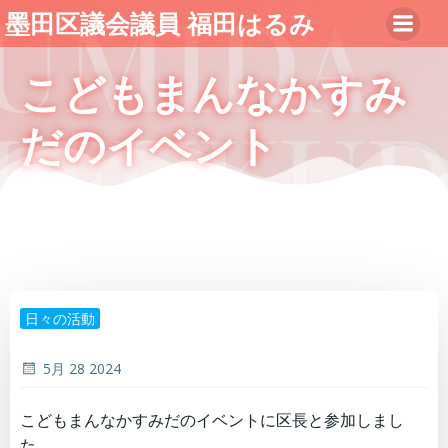
コ
墨田区議会議員 福田はるみ
ン
テ
こどもまんなかすみ
ン
ツ
だのイベント
へ
ス
キ
ッ
プ
日々の活動
5月 28 2024
こどもまんなかすみだのイベントに区長と参加しまし
た。