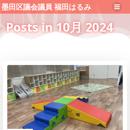
コ
墨田区議会議員 福田はるみ
ン
テ
Posts in 10月 2024
ン
ツ
へ
ス
キ
ッ
プ