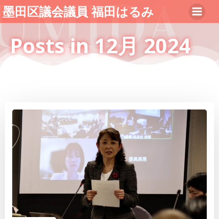
コ
墨田区議会議員 福田はるみ
ン
テ
Posts in 12月 2024
ン
ツ
へ
ス
キ
ッ
プ