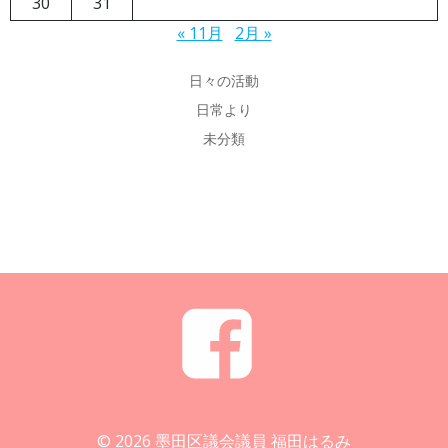
30
31
« 11月
2月 »
日々の活動
日常より
未分類
© 2026 墨田区議会議員 福田はるみ