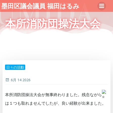
コ
墨田区議会議員 福田はるみ
ン
テ
本所消防団操法大会
ン
ツ
へ
ス
キ
ッ
プ
日々の活動
6月 14 2026
本所消防団操法大会が無事終わりました。残念ながら
は１つも取れませんでしたが、良い経験が出来ました。