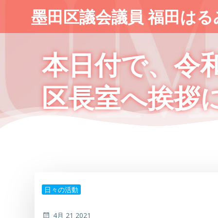
コ
墨田区議会議員 福田はる
ン
テ
ン
本日付で、令
ツ
へ
ス
区長室へ挨拶
キ
ッ
プ
日々の活動
4月 21 2021