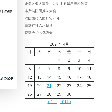
企業と個人事業主に対する緊急経済対策
本所消防団操法大会
福祉の増
消防団に入団して20年
白鬚神社のお祭り
都議会での勉強会
2021年4月
月
火
水
木
金
土
日
1
2
3
4
5
6
7
8
9
10
11
12
13
14
15
16
17
18
次の記事
19
20
21
22
23
24
25
26
27
28
29
30
« 1月
10月 »