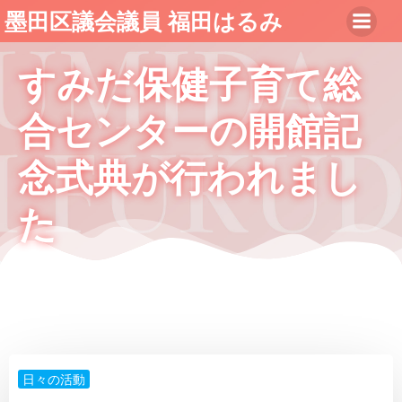
コ
墨田区議会議員 福田はるみ
ン
テ
すみだ保健子育て総
ン
ツ
合センターの開館記
へ
ス
キ
念式典が行われまし
ッ
プ
た
日々の活動