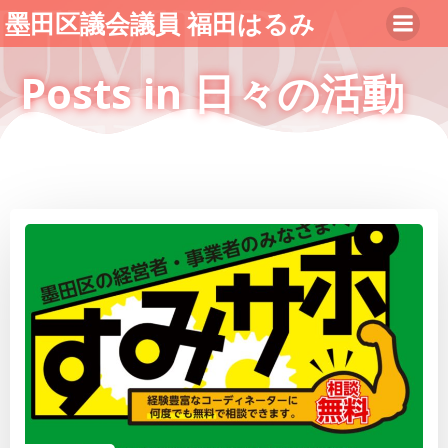
コ
墨田区議会議員 福田はるみ
ン
テ
Posts in 日々の活動
ン
ツ
へ
ス
キ
ッ
プ