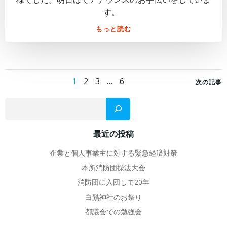
す。
もっと読む
Posts
Pos
Page
Page
Page
Page
1
2
3
…
6
次の記事
navigation
nav
検
最近の投稿
企業と個人事業主に対する緊急経済対策
本所消防団操法大会
消防団に入団して20年
白鬚神社のお祭り
都議会での勉強会