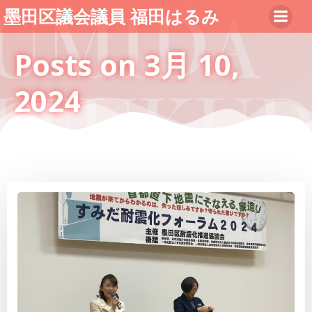
コ
墨田区議会議員 福田はるみ
ン
テ
Posts on 3月 10,
ン
ツ
2024
へ
ス
キ
ッ
プ